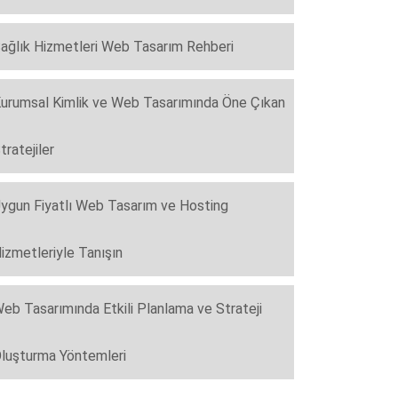
ağlık Hizmetleri Web Tasarım Rehberi
urumsal Kimlik ve Web Tasarımında Öne Çıkan
tratejiler
ygun Fiyatlı Web Tasarım ve Hosting
izmetleriyle Tanışın
eb Tasarımında Etkili Planlama ve Strateji
luşturma Yöntemleri