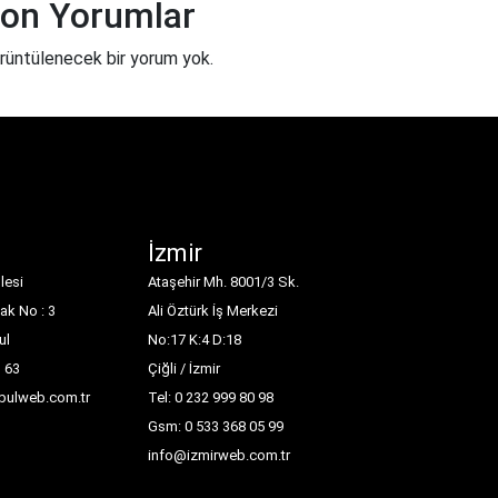
on Yorumlar
rüntülenecek bir yorum yok.
İzmir
lesi
Ataşehir Mh. 8001/3 Sk.
ak No : 3
Ali Öztürk İş Merkezi
ul
No:17 K:4 D:18
1 63
Çiğli / İzmir
nbulweb.com.tr
Tel: 0 232 999 80 98
Gsm: 0 533 368 05 99
info@izmirweb.com.tr