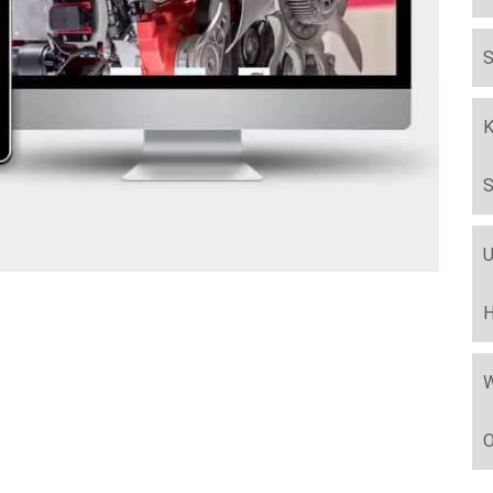
S
K
S
U
H
W
O