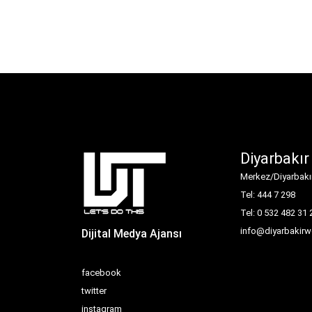
Diyarbakır
Merkez/Diyarbakı
Tel: 444 7 298
Tel: 0 532 482 31 
info@diyarbakirw
Dijital Medya Ajansı
facebook
twitter
instagram