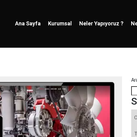
Ana Sayfa
Kurumsal
Neler Yapıyoruz ?
Ne
Ar
S
O
T